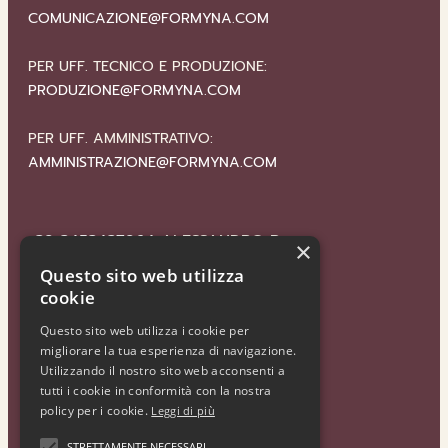
COMUNICAZIONE@FORMYNA.COM
PER UFF. TECNICO E PRODUZIONE:
PRODUZIONE@FORMYNA.COM
PER UFF. AMMINISTRATIVO:
AMMINISTRAZIONE@FORMYNA.COM
+39 3453437964
ALESSANDRO P
×
Questo sito web utilizza
cookie
+39 3477389775
ALESSANDRO LM
Questo sito web utilizza i cookie per
migliorare la tua esperienza di navigazione.
Utilizzando il nostro sito web acconsenti a
tutti i cookie in conformità con la nostra
SEGUICI
policy per i cookie.
Leggi di più
STRETTAMENTE NECESSARI