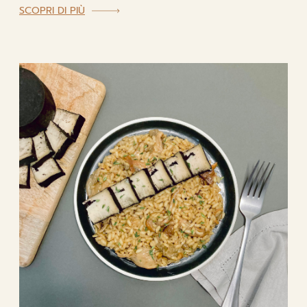
:
SCOPRI DI PIÙ
INSALATA
INVERNALE
CON
LUCIO
E
CROSTINI
DI
POLENTA