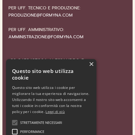
PER UFF. TECNICO E PRODUZIONE:
PRODUZIONE@FORMYNA.COM
PER UFF. AMMINISTRATIVO:
AMMINISTRAZIONE@FORMYNA.COM
+39 3453437964
ALESSANDRO P
×
Questo sito web utilizza
cookie
+39 3477389775
ALESSANDRO LM
Questo sito web utilizza i cookie per
migliorare la tua esperienza di navigazione.
Utilizzando il nostro sito web acconsenti a
tutti i cookie in conformità con la nostra
SEGUICI
policy per i cookie.
Leggi di più
STRETTAMENTE NECESSARI
PERFORMANCE