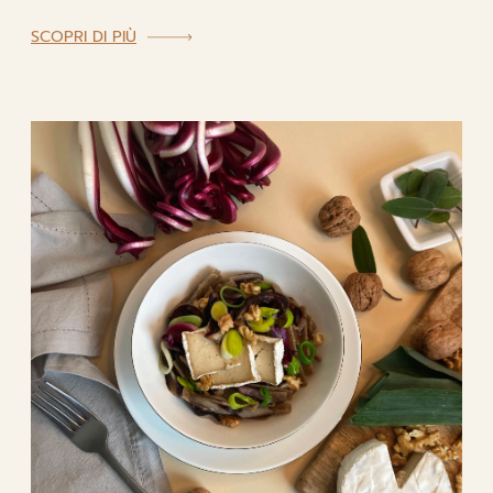
:
SCOPRI DI PIÙ
BURGER
GOURMET
CON
CIPOLLE
AL
BORDEAUX
E
SERGE